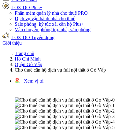
LOZIDO Plus+
Phần mềm quản lý nhà cho thuê
PRO
Dịch vụ vận hành nhà cho thuê
Sale phòng, ký túc xá, căn hộ
Plus+
Vận chuyển phòng trọ, nhà, văn phòng
LOZIDO Tuyển dụng
Giới thiệu
Trang chủ
Hồ Chí Minh
Quận Gò Vấp
Cho thuê căn hộ dịch vụ full nội thất ở Gò Vấp
Xem vị trí
1/6 hình ảnh