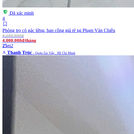
Đã xác minh
4
Phòng trọ có gác lửng, ban công giá rẻ tại Phạm Văn Chiêu
4.200.000đ
4.000.000đ/tháng
25
m2
Thanh Trúc
- Quận Gò Vấp . Hồ Chí Minh