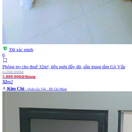
Đã xác minh
6
Phòng trọ cho thuê 32m², tiện nghi đầy đủ, gần trung tâm Gò Vấp
5.200.000đ
5.000.000đ/tháng
32
m2
Kim Chi
- Quận Gò Vấp . Hồ Chí Minh