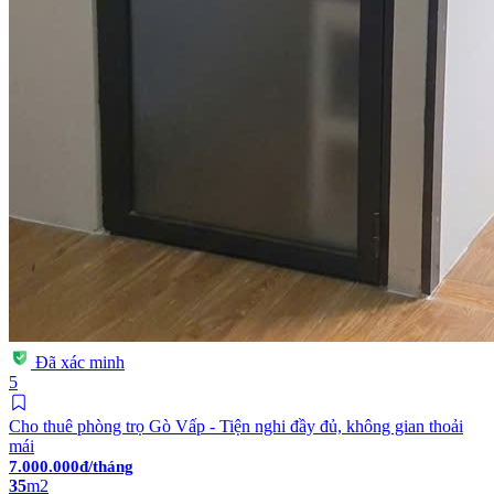
Đã xác minh
5
Cho thuê phòng trọ Gò Vấp - Tiện nghi đầy đủ, không gian thoải
mái
7.000.000đ/tháng
35
m2