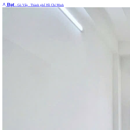
Đạt
- Gò Vấp . Thành phố Hồ Chí Minh