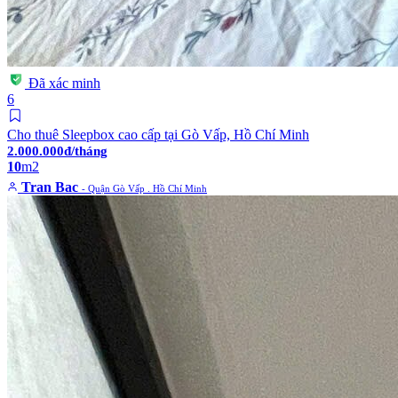
Đã xác minh
6
Cho thuê Sleepbox cao cấp tại Gò Vấp, Hồ Chí Minh
2.000.000đ/tháng
10
m2
Tran Bac
- Quận Gò Vấp . Hồ Chí Minh