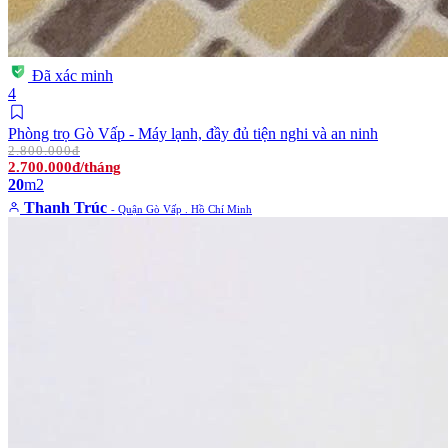
Đã xác minh
4
Phòng trọ Gò Vấp - Máy lạnh, đầy đủ tiện nghi và an ninh
2.800.000đ
2.700.000đ/tháng
20
m2
Thanh Trúc
- Quận Gò Vấp . Hồ Chí Minh