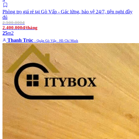
Phòng trọ giá rẻ tại Gò Vấp - Gác lửng, bảo vệ 24/7, tiện nghi đầy
đủ
2.500.000đ
2.400.000đ/tháng
25
m2
Thanh Trúc
- Quận Gò Vấp . Hồ Chí Minh