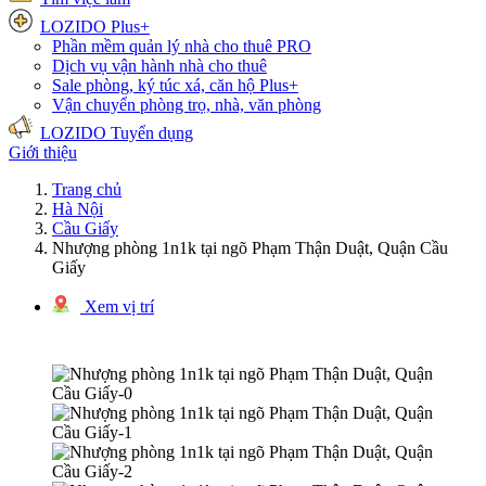
LOZIDO Plus+
Phần mềm quản lý nhà cho thuê
PRO
Dịch vụ vận hành nhà cho thuê
Sale phòng, ký túc xá, căn hộ
Plus+
Vận chuyển phòng trọ, nhà, văn phòng
LOZIDO Tuyển dụng
Giới thiệu
Trang chủ
Hà Nội
Cầu Giấy
Nhượng phòng 1n1k tại ngõ Phạm Thận Duật, Quận Cầu
Giấy
Xem vị trí
1/5 hình ảnh