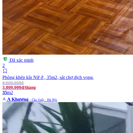
Đã xác minh
2
Phòng khép kín Nữ ở , 35m2, sát chợ dịch vọng,
4.000.000đ
3.800.000đ/tháng
35
m2
A Khương
- Cầu Giấy . Hà Nội