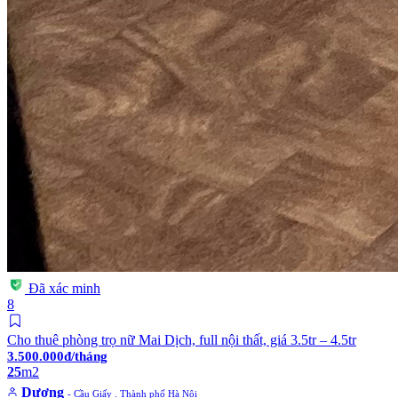
Đã xác minh
8
Cho thuê phòng trọ nữ Mai Dịch, full nội thất, giá 3.5tr – 4.5tr
3.500.000đ/tháng
25
m2
Dương
- Cầu Giấy . Thành phố Hà Nội