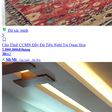
Đã xác minh
5
Cho Thuê CCMN Đầy Đủ Tiện Nghi Tại Quan Hoa
5.800.000đ/tháng
30
m2
Mi Mi
- Cầu Giấy . Hà Nội