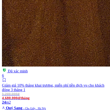
Đã xác minh
6
Giảm giá 10% tháng khai trương, miễn phí tiền dịch vụ cho khách
đóng 3 tháng 1
5.200.000đ
4.680.000đ/tháng
24
m2
Quý Sang
- Cầu Giấy . Hà Nội