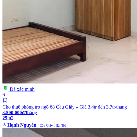
Đã xác minh
6
Cho thuê phòng trọ ngõ 68 Cầu Giấy – Giá 3,4tr đến 3,7tr/tháng
3.500.000đ/tháng
25
m2
Hạnh Nguyễn
- Cầu Giấy . Hà Nội